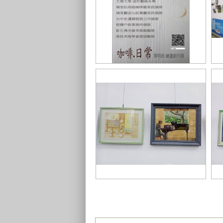
簡介
作
圖2
圖