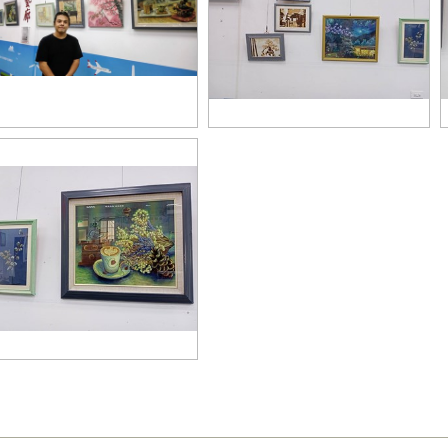
者1
圖4
1