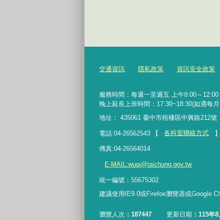
交通資訊
隱私政策
資訊安全政策
服務時間：每週一至週五 上午8:00～12:00 下
晚上延長上班時間：17:30~18:30(如
地址： 435061 臺中市梧棲區中興路212號
電話:04-26562543
【
各科室聯絡方式
傳真:04-26564014
E-MAIL:wuqi@taichung.gov.tw
統一編號：55675302
建議使用IE9.0或Firefox瀏覽器或Google
瀏覽人次
187447
更新日期
115年